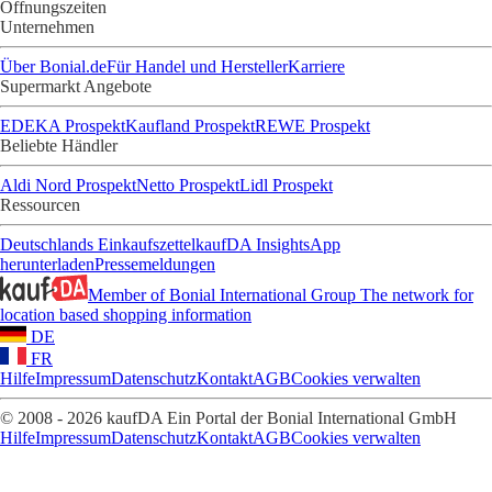
Öffnungszeiten
Unternehmen
Über Bonial.de
Für Handel und Hersteller
Karriere
Supermarkt Angebote
EDEKA Prospekt
Kaufland Prospekt
REWE Prospekt
Beliebte Händler
Aldi Nord Prospekt
Netto Prospekt
Lidl Prospekt
Ressourcen
Deutschlands Einkaufszettel
kaufDA Insights
App
herunterladen
Pressemeldungen
Member of Bonial International Group
The network for
location based shopping information
DE
FR
Hilfe
Impressum
Datenschutz
Kontakt
AGB
Cookies verwalten
© 2008 - 2026 kaufDA Ein Portal der Bonial International GmbH
Hilfe
Impressum
Datenschutz
Kontakt
AGB
Cookies verwalten