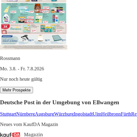
Rossmann
Mo. 3.8. - Fr. 7.8.2026
Nur noch heute gültig
Mehr Prospekte
Deutsche Post in der Umgebung von Ellwangen
Stuttgart
Nürnberg
Augsburg
Würzburg
Ingolstadt
Ulm
Heilbronn
Fürth
Re
Neues vom KaufDA Magazin