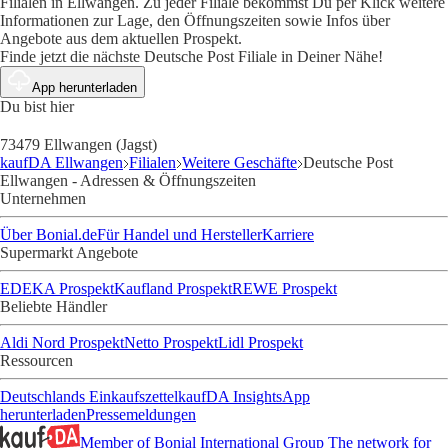
Filialen in Ellwangen. Zu jeder Filiale bekommst Du per Klick weitere
Informationen zur Lage, den Öffnungszeiten sowie Infos über
Angebote aus dem aktuellen Prospekt.
Finde jetzt die nächste Deutsche Post Filiale in Deiner Nähe!
App herunterladen
Du bist hier
73479 Ellwangen (Jagst)
kaufDA Ellwangen
Filialen
Weitere Geschäfte
Deutsche Post
Ellwangen - Adressen & Öffnungszeiten
Unternehmen
Über Bonial.de
Für Handel und Hersteller
Karriere
Supermarkt Angebote
EDEKA Prospekt
Kaufland Prospekt
REWE Prospekt
Beliebte Händler
Aldi Nord Prospekt
Netto Prospekt
Lidl Prospekt
Ressourcen
Deutschlands Einkaufszettel
kaufDA Insights
App
herunterladen
Pressemeldungen
Member of Bonial International Group
The network for