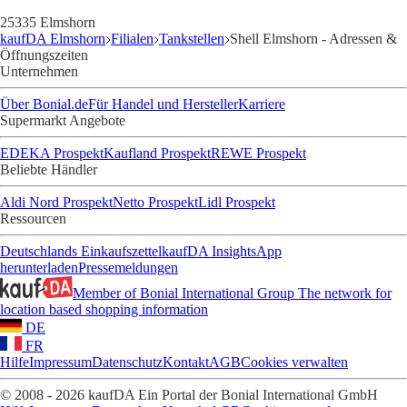
25335 Elmshorn
kaufDA Elmshorn
Filialen
Tankstellen
Shell Elmshorn - Adressen &
Öffnungszeiten
Unternehmen
Über Bonial.de
Für Handel und Hersteller
Karriere
Supermarkt Angebote
EDEKA Prospekt
Kaufland Prospekt
REWE Prospekt
Beliebte Händler
Aldi Nord Prospekt
Netto Prospekt
Lidl Prospekt
Ressourcen
Deutschlands Einkaufszettel
kaufDA Insights
App
herunterladen
Pressemeldungen
Member of Bonial International Group
The network for
location based shopping information
DE
FR
Hilfe
Impressum
Datenschutz
Kontakt
AGB
Cookies verwalten
© 2008 - 2026 kaufDA Ein Portal der Bonial International GmbH