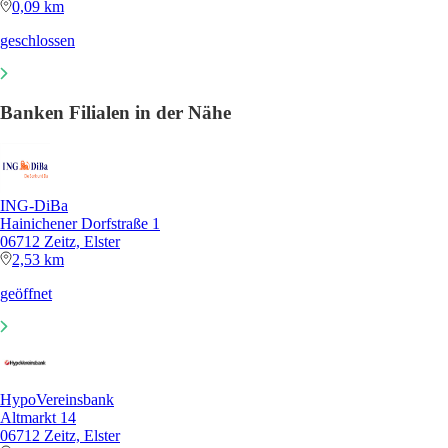
0,09 km
geschlossen
Banken Filialen in der Nähe
ING-DiBa
Hainichener Dorfstraße 1
06712 Zeitz, Elster
2,53 km
geöffnet
HypoVereinsbank
Altmarkt 14
06712 Zeitz, Elster