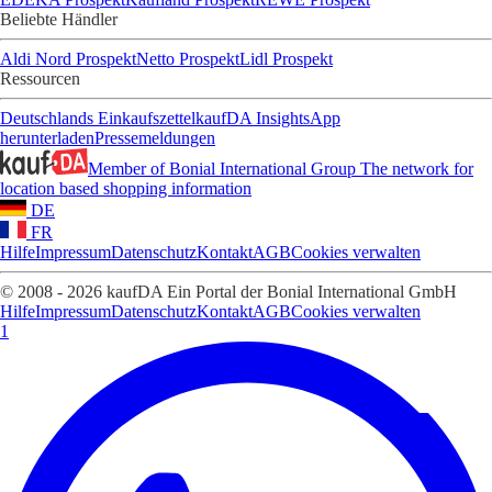
Beliebte Händler
Aldi Nord Prospekt
Netto Prospekt
Lidl Prospekt
Ressourcen
Deutschlands Einkaufszettel
kaufDA Insights
App
herunterladen
Pressemeldungen
Member of Bonial International Group
The network for
location based shopping information
DE
FR
Hilfe
Impressum
Datenschutz
Kontakt
AGB
Cookies verwalten
© 2008 - 2026 kaufDA Ein Portal der Bonial International GmbH
Hilfe
Impressum
Datenschutz
Kontakt
AGB
Cookies verwalten
1