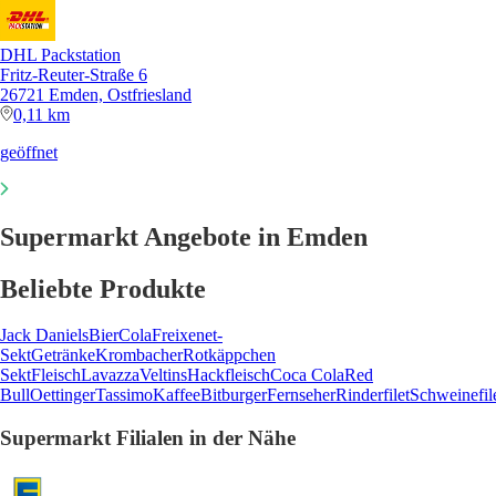
DHL Packstation
Fritz-Reuter-Straße 6
26721 Emden, Ostfriesland
0,11 km
geöffnet
Supermarkt Angebote in Emden
Beliebte Produkte
Jack Daniels
Bier
Cola
Freixenet-
Sekt
Getränke
Krombacher
Rotkäppchen
Sekt
Fleisch
Lavazza
Veltins
Hackfleisch
Coca Cola
Red
Bull
Oettinger
Tassimo
Kaffee
Bitburger
Fernseher
Rinderfilet
Schweinefil
Supermarkt Filialen in der Nähe