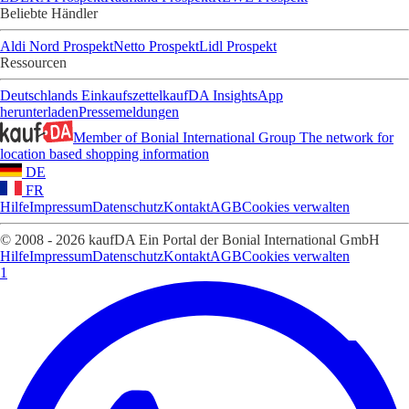
Beliebte Händler
Aldi Nord Prospekt
Netto Prospekt
Lidl Prospekt
Ressourcen
Deutschlands Einkaufszettel
kaufDA Insights
App
herunterladen
Pressemeldungen
Member of Bonial International Group
The network for
location based shopping information
DE
FR
Hilfe
Impressum
Datenschutz
Kontakt
AGB
Cookies verwalten
© 2008 - 2026 kaufDA Ein Portal der Bonial International GmbH
Hilfe
Impressum
Datenschutz
Kontakt
AGB
Cookies verwalten
1