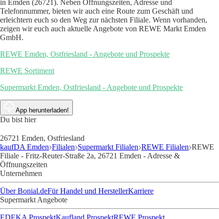
in Emden (26721). Neben Öffnungszeiten, Adresse und
Telefonnummer, bieten wir auch eine Route zum Geschäft und
erleichtern euch so den Weg zur nächsten Filiale. Wenn vorhanden,
zeigen wir euch auch aktuelle Angebote von REWE Markt Emden
GmbH.
REWE Emden, Ostfriesland - Angebote und Prospekte
REWE Sortiment
Supermarkt Emden, Ostfriesland - Angebote und Prospekte
App herunterladen!
Du bist hier
26721 Emden, Ostfriesland
kaufDA Emden
Filialen
Supermarkt Filialen
REWE Filialen
REWE
Filiale - Fritz-Reuter-Straße 2a, 26721 Emden - Adresse &
Öffnungszeiten
Unternehmen
Über Bonial.de
Für Handel und Hersteller
Karriere
Supermarkt Angebote
EDEKA Prospekt
Kaufland Prospekt
REWE Prospekt