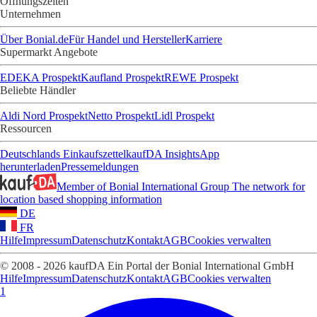
Öffnungszeiten
Unternehmen
Über Bonial.de
Für Handel und Hersteller
Karriere
Supermarkt Angebote
EDEKA Prospekt
Kaufland Prospekt
REWE Prospekt
Beliebte Händler
Aldi Nord Prospekt
Netto Prospekt
Lidl Prospekt
Ressourcen
Deutschlands Einkaufszettel
kaufDA Insights
App
herunterladen
Pressemeldungen
Member of Bonial International Group
The network for
location based shopping information
DE
FR
Hilfe
Impressum
Datenschutz
Kontakt
AGB
Cookies verwalten
© 2008 - 2026 kaufDA Ein Portal der Bonial International GmbH
Hilfe
Impressum
Datenschutz
Kontakt
AGB
Cookies verwalten
1