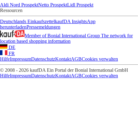
Aldi Nord Prospekt
Netto Prospekt
Lidl Prospekt
Ressourcen
Deutschlands Einkaufszettel
kaufDA Insights
App
herunterladen
Pressemeldungen
Member of Bonial International Group
The network for
location based shopping information
DE
FR
Hilfe
Impressum
Datenschutz
Kontakt
AGB
Cookies verwalten
© 2008 - 2026 kaufDA Ein Portal der Bonial International GmbH
Hilfe
Impressum
Datenschutz
Kontakt
AGB
Cookies verwalten