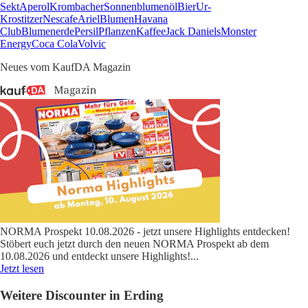
Sekt
Aperol
Krombacher
Sonnenblumenöl
Bier
Ur-
Krostitzer
Nescafe
Ariel
Blumen
Havana
Club
Blumenerde
Persil
Pflanzen
Kaffee
Jack Daniels
Monster
Energy
Coca Cola
Volvic
Neues vom KaufDA Magazin
NORMA Prospekt 10.08.2026 - jetzt unsere Highlights entdecken!
Stöbert euch jetzt durch den neuen NORMA Prospekt ab dem
10.08.2026 und entdeckt unsere Highlights!
...
Jetzt lesen
Weitere Discounter in Erding