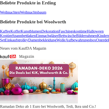
Beliebte Produkte in Erding
Weihnachten
Weihnachtsbaum
Beliebte Produkte bei Woolworth
Kaffee
Koffer
Kunstblumen
Dekoration
Faschingskostüme
Halloween
Kostüm
Spannbettlaken
Einmachgläser
Bettwäsche
Bilderrahmen
Kinders
Set
Einkaufstrolley
Damenbekleidung
Wolle
Aufbewahrungsbox
Osterde
Neues vom KaufDA Magazin
Ramadan Deko ab 1 Euro bei Woolworth, Tedi, Ikea und Co.!