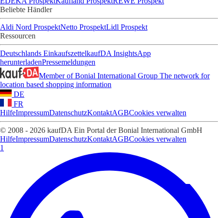
EDEKA Prospekt
Kaufland Prospekt
REWE Prospekt
Beliebte Händler
Aldi Nord Prospekt
Netto Prospekt
Lidl Prospekt
Ressourcen
Deutschlands Einkaufszettel
kaufDA Insights
App
herunterladen
Pressemeldungen
Member of Bonial International Group
The network for
location based shopping information
DE
FR
Hilfe
Impressum
Datenschutz
Kontakt
AGB
Cookies verwalten
© 2008 - 2026 kaufDA Ein Portal der Bonial International GmbH
Hilfe
Impressum
Datenschutz
Kontakt
AGB
Cookies verwalten
1