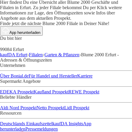
Hier findest Du eine Übersicht aller Blume 2000 Geschäfte und
Filialen in Erfurt. Zu jeder Filiale bekommst Du per Klick weitere
Informationen zur Lage, den Öffnungszeiten sowie Infos über
Angebote aus dem aktuellen Prospekt.
Finde jetzt die nächste Blume 2000 Filiale in Deiner Nähe!
App herunterladen
Du bist hier
99084 Erfurt
kaufDA Erfurt
Filialen
Garten & Pflanzen
Blume 2000 Erfurt -
Adressen & Öffnungszeiten
Unternehmen
Über Bonial.de
Für Handel und Hersteller
Karriere
Supermarkt Angebote
EDEKA Prospekt
Kaufland Prospekt
REWE Prospekt
Beliebte Händler
Aldi Nord Prospekt
Netto Prospekt
Lidl Prospekt
Ressourcen
Deutschlands Einkaufszettel
kaufDA Insights
App
herunterladen
Pressemeldungen