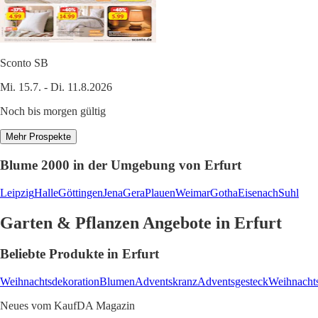
Sconto SB
Mi. 15.7. - Di. 11.8.2026
Noch bis morgen gültig
Mehr Prospekte
Blume 2000 in der Umgebung von Erfurt
Leipzig
Halle
Göttingen
Jena
Gera
Plauen
Weimar
Gotha
Eisenach
Suhl
Garten & Pflanzen Angebote in Erfurt
Beliebte Produkte in Erfurt
Weihnachtsdekoration
Blumen
Adventskranz
Adventsgesteck
Weihnachts
Neues vom KaufDA Magazin