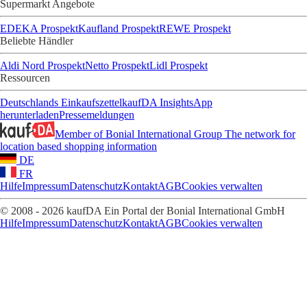
Supermarkt Angebote
EDEKA Prospekt
Kaufland Prospekt
REWE Prospekt
Beliebte Händler
Aldi Nord Prospekt
Netto Prospekt
Lidl Prospekt
Ressourcen
Deutschlands Einkaufszettel
kaufDA Insights
App
herunterladen
Pressemeldungen
Member of Bonial International Group
The network for
location based shopping information
DE
FR
Hilfe
Impressum
Datenschutz
Kontakt
AGB
Cookies verwalten
© 2008 - 2026 kaufDA Ein Portal der Bonial International GmbH
Hilfe
Impressum
Datenschutz
Kontakt
AGB
Cookies verwalten