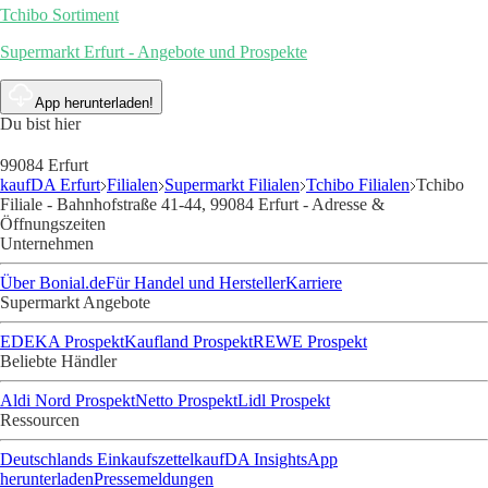
Tchibo Sortiment
Supermarkt Erfurt - Angebote und Prospekte
App herunterladen!
Du bist hier
99084 Erfurt
kaufDA Erfurt
Filialen
Supermarkt Filialen
Tchibo Filialen
Tchibo
Filiale - Bahnhofstraße 41-44, 99084 Erfurt - Adresse &
Öffnungszeiten
Unternehmen
Über Bonial.de
Für Handel und Hersteller
Karriere
Supermarkt Angebote
EDEKA Prospekt
Kaufland Prospekt
REWE Prospekt
Beliebte Händler
Aldi Nord Prospekt
Netto Prospekt
Lidl Prospekt
Ressourcen
Deutschlands Einkaufszettel
kaufDA Insights
App
herunterladen
Pressemeldungen