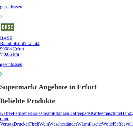
geschlossen
BASE
Bahnhofstraße 41-44
99084 Erfurt
0,06 km
geschlossen
Supermarkt Angebote in Erfurt
Beliebte Produkte
Kaffee
Fernseher
Sodastream
Pflanzen
Kaffeepads
Kaffeemaschine
Hand
ohne
Vertrag
Drucker
Fisch
Wein
Wäscheständer
Wärmflasche
Wolle
Kaffeevol