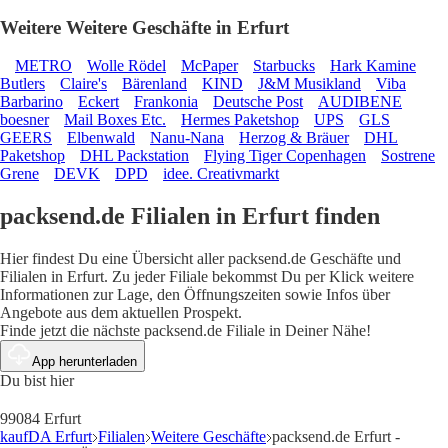
Weitere Weitere Geschäfte in Erfurt
METRO
Wolle Rödel
McPaper
Starbucks
Hark Kamine
Butlers
Claire's
Bärenland
KIND
J&M Musikland
Viba
Barbarino
Eckert
Frankonia
Deutsche Post
AUDIBENE
boesner
Mail Boxes Etc.
Hermes Paketshop
UPS
GLS
GEERS
Elbenwald
Nanu-Nana
Herzog & Bräuer
DHL
Paketshop
DHL Packstation
Flying Tiger Copenhagen
Sostrene
Grene
DEVK
DPD
idee. Creativmarkt
packsend.de Filialen in Erfurt finden
Hier findest Du eine Übersicht aller packsend.de Geschäfte und
Filialen in Erfurt. Zu jeder Filiale bekommst Du per Klick weitere
Informationen zur Lage, den Öffnungszeiten sowie Infos über
Angebote aus dem aktuellen Prospekt.
Finde jetzt die nächste packsend.de Filiale in Deiner Nähe!
App herunterladen
Du bist hier
99084 Erfurt
kaufDA Erfurt
Filialen
Weitere Geschäfte
packsend.de Erfurt -