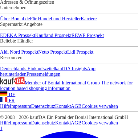
Adressen & Öffnungszeiten
Unternehmen
Über Bonial.de
Für Handel und Hersteller
Karriere
Supermarkt Angebote
EDEKA Prospekt
Kaufland Prospekt
REWE Prospekt
Beliebte Händler
Aldi Nord Prospekt
Netto Prospekt
Lidl Prospekt
Ressourcen
Deutschlands Einkaufszettel
kaufDA Insights
App
herunterladen
Pressemeldungen
Member of Bonial International Group
The network for
location based shopping information
DE
FR
Hilfe
Impressum
Datenschutz
Kontakt
AGB
Cookies verwalten
© 2008 - 2026 kaufDA Ein Portal der Bonial International GmbH
Hilfe
Impressum
Datenschutz
Kontakt
AGB
Cookies verwalten
1