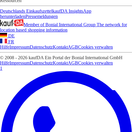
Ressourcen
Deutschlands Einkaufszettel
kaufDA Insights
App
herunterladen
Pressemeldungen
Member of Bonial International Group
The network for
location based shopping information
DE
FR
Hilfe
Impressum
Datenschutz
Kontakt
AGB
Cookies verwalten
© 2008 - 2026 kaufDA Ein Portal der Bonial International GmbH
Hilfe
Impressum
Datenschutz
Kontakt
AGB
Cookies verwalten
1