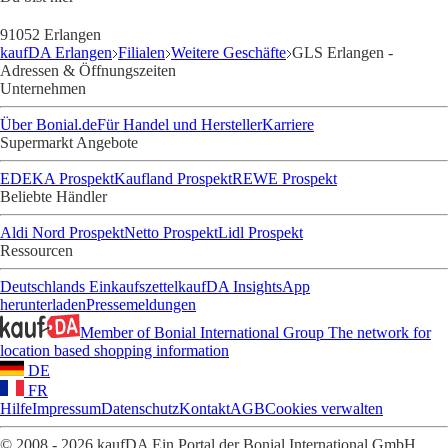
91052 Erlangen
kaufDA Erlangen
Filialen
Weitere Geschäfte
GLS Erlangen -
Adressen & Öffnungszeiten
Unternehmen
Über Bonial.de
Für Handel und Hersteller
Karriere
Supermarkt Angebote
EDEKA Prospekt
Kaufland Prospekt
REWE Prospekt
Beliebte Händler
Aldi Nord Prospekt
Netto Prospekt
Lidl Prospekt
Ressourcen
Deutschlands Einkaufszettel
kaufDA Insights
App
herunterladen
Pressemeldungen
Member of Bonial International Group
The network for
location based shopping information
DE
FR
Hilfe
Impressum
Datenschutz
Kontakt
AGB
Cookies verwalten
© 2008 - 2026 kaufDA Ein Portal der Bonial International GmbH