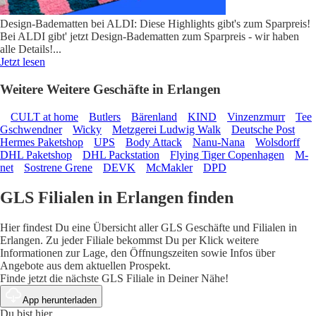
Design-Badematten bei ALDI: Diese Highlights gibt's zum Sparpreis!
Bei ALDI gibt' jetzt Design-Badematten zum Sparpreis - wir haben
alle Details!
...
Jetzt lesen
Weitere Weitere Geschäfte in Erlangen
CULT at home
Butlers
Bärenland
KIND
Vinzenzmurr
Tee
Gschwendner
Wicky
Metzgerei Ludwig Walk
Deutsche Post
Hermes Paketshop
UPS
Body Attack
Nanu-Nana
Wolsdorff
DHL Paketshop
DHL Packstation
Flying Tiger Copenhagen
M-
net
Sostrene Grene
DEVK
McMakler
DPD
GLS Filialen in Erlangen finden
Hier findest Du eine Übersicht aller GLS Geschäfte und Filialen in
Erlangen. Zu jeder Filiale bekommst Du per Klick weitere
Informationen zur Lage, den Öffnungszeiten sowie Infos über
Angebote aus dem aktuellen Prospekt.
Finde jetzt die nächste GLS Filiale in Deiner Nähe!
App herunterladen
Du bist hier