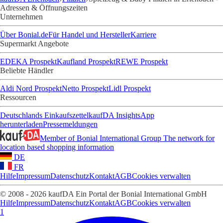
Adressen & Öffnungszeiten
Unternehmen
Über Bonial.de
Für Handel und Hersteller
Karriere
Supermarkt Angebote
EDEKA Prospekt
Kaufland Prospekt
REWE Prospekt
Beliebte Händler
Aldi Nord Prospekt
Netto Prospekt
Lidl Prospekt
Ressourcen
Deutschlands Einkaufszettel
kaufDA Insights
App
herunterladen
Pressemeldungen
Member of Bonial International Group
The network for
location based shopping information
DE
FR
Hilfe
Impressum
Datenschutz
Kontakt
AGB
Cookies verwalten
© 2008 - 2026 kaufDA Ein Portal der Bonial International GmbH
Hilfe
Impressum
Datenschutz
Kontakt
AGB
Cookies verwalten
1