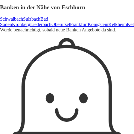
Banken in der Nähe von Eschborn
Schwalbach
Sulzbach
Bad
Soden
Kronberg
Liederbach
Oberursel
Frankfurt
Königstein
Kelkheim
Kel
Werde benachrichtigt, sobald neue Banken Angebote da sind.
1