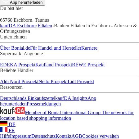
App herunterladen
Du bist hier
65760 Eschborn, Taunus
kaufDA Eschborn
Filialen
Banken Filialen in Eschborn - Adressen &
Öffnungszeiten
Unternehmen
Über Bonial.de
Für Handel und Hersteller
Karriere
Supermarkt Angebote
EDEKA Prospekt
Kaufland Prospekt
REWE Prospekt
Beliebte Händler
Aldi Nord Prospekt
Netto Prospekt
Lidl Prospekt
Ressourcen
Deutschlands Einkaufszettel
kaufDA Insights
App
herunterladen
Pressemeldungen
Member of Bonial International Group
The network for
location based shopping information
DE
FR
Hilfe
Impressum
Datenschutz
Kontakt
AGB
Cookies verwalten