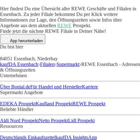
Hier findest Du eine Übersicht aller REWE Geschäfte und Filialen in
Essenbach. Zu jeder Filiale bekommst Du per Klick weitere
Informationen zur Lage, den Öffnungszeiten sowie Infos über
Angebote aus dem aktuellen
REWE
Prospekt.
Finde jetzt die nächste REWE Filiale in Deiner Nähe!
App herunterladen
Du bist hier
84051 Essenbach, Niederbay
kaufDA Essenbach
Filialen
Supermarkt
REWE Essenbach - Adressen
& Öffnungszeiten
Unternehmen
Über Bonial.de
Für Handel und Hersteller
Karriere
Supermarkt Angebote
EDEKA Prospekt
Kaufland Prospekt
REWE Prospekt
Beliebte Händler
Aldi Nord Prospekt
Netto Prospekt
Lidl Prospekt
Ressourcen
Deutschlands Einkaufszettel
kaufDA Insights
App