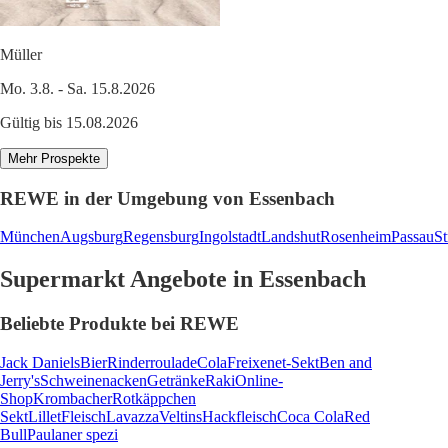
Müller
Mo. 3.8. - Sa. 15.8.2026
Gültig bis 15.08.2026
Mehr Prospekte
REWE in der Umgebung von Essenbach
München
Augsburg
Regensburg
Ingolstadt
Landshut
Rosenheim
Passau
St
Supermarkt Angebote in Essenbach
Beliebte Produkte bei REWE
Jack Daniels
Bier
Rinderroulade
Cola
Freixenet-Sekt
Ben and
Jerry's
Schweinenacken
Getränke
Raki
Online-
Shop
Krombacher
Rotkäppchen
Sekt
Lillet
Fleisch
Lavazza
Veltins
Hackfleisch
Coca Cola
Red
Bull
Paulaner spezi