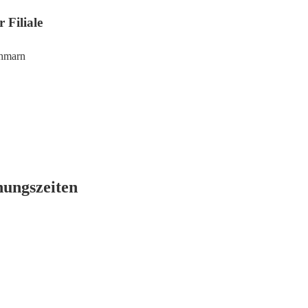
 Filiale
ehmarn
nungszeiten