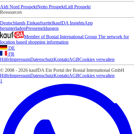
Aldi Nord Prospekt
Netto Prospekt
Lidl Prospekt
Ressourcen
Deutschlands Einkaufszettel
kaufDA Insights
App
herunterladen
Pressemeldungen
Member of Bonial International Group
The network for
location based shopping information
DE
FR
Hilfe
Impressum
Datenschutz
Kontakt
AGB
Cookies verwalten
© 2008 - 2026 kaufDA Ein Portal der Bonial International GmbH
Hilfe
Impressum
Datenschutz
Kontakt
AGB
Cookies verwalten
1