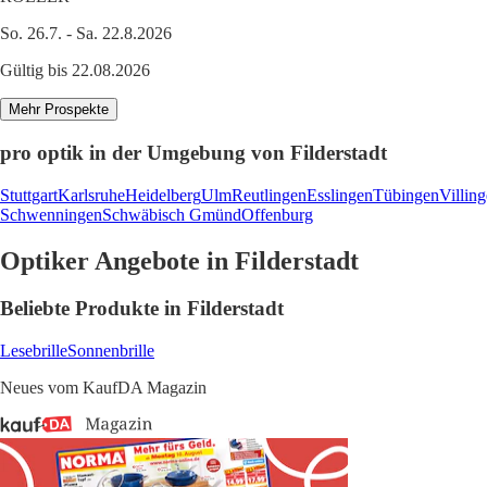
So. 26.7. - Sa. 22.8.2026
Gültig bis 22.08.2026
Mehr Prospekte
pro optik in der Umgebung von Filderstadt
Stuttgart
Karlsruhe
Heidelberg
Ulm
Reutlingen
Esslingen
Tübingen
Villin
Schwenningen
Schwäbisch Gmünd
Offenburg
Optiker Angebote in Filderstadt
Beliebte Produkte in Filderstadt
Lesebrille
Sonnenbrille
Neues vom KaufDA Magazin