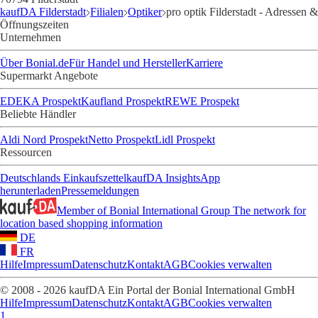
kaufDA Filderstadt
Filialen
Optiker
pro optik Filderstadt - Adressen &
Öffnungszeiten
Unternehmen
Über Bonial.de
Für Handel und Hersteller
Karriere
Supermarkt Angebote
EDEKA Prospekt
Kaufland Prospekt
REWE Prospekt
Beliebte Händler
Aldi Nord Prospekt
Netto Prospekt
Lidl Prospekt
Ressourcen
Deutschlands Einkaufszettel
kaufDA Insights
App
herunterladen
Pressemeldungen
Member of Bonial International Group
The network for
location based shopping information
DE
FR
Hilfe
Impressum
Datenschutz
Kontakt
AGB
Cookies verwalten
© 2008 - 2026 kaufDA Ein Portal der Bonial International GmbH
Hilfe
Impressum
Datenschutz
Kontakt
AGB
Cookies verwalten
1