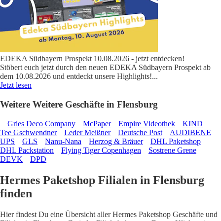
EDEKA Südbayern Prospekt 10.08.2026 - jetzt entdecken!
Stöbert euch jetzt durch den neuen EDEKA Südbayern Prospekt ab
dem 10.08.2026 und entdeckt unsere Highlights!
...
Jetzt lesen
Weitere Weitere Geschäfte in Flensburg
Gries Deco Company
McPaper
Empire Videothek
KIND
Tee Gschwendner
Leder Meißner
Deutsche Post
AUDIBENE
UPS
GLS
Nanu-Nana
Herzog & Bräuer
DHL Paketshop
DHL Packstation
Flying Tiger Copenhagen
Sostrene Grene
DEVK
DPD
Hermes Paketshop Filialen in Flensburg
finden
Hier findest Du eine Übersicht aller Hermes Paketshop Geschäfte und