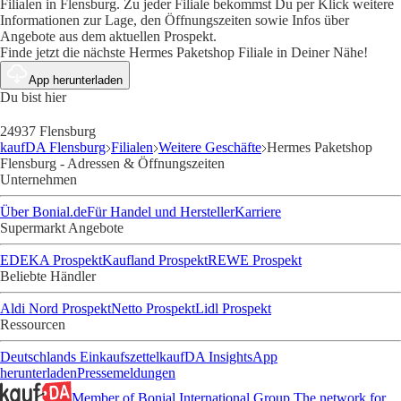
Filialen in Flensburg. Zu jeder Filiale bekommst Du per Klick weitere
Informationen zur Lage, den Öffnungszeiten sowie Infos über
Angebote aus dem aktuellen Prospekt.
Finde jetzt die nächste Hermes Paketshop Filiale in Deiner Nähe!
App herunterladen
Du bist hier
24937 Flensburg
kaufDA Flensburg
Filialen
Weitere Geschäfte
Hermes Paketshop
Flensburg - Adressen & Öffnungszeiten
Unternehmen
Über Bonial.de
Für Handel und Hersteller
Karriere
Supermarkt Angebote
EDEKA Prospekt
Kaufland Prospekt
REWE Prospekt
Beliebte Händler
Aldi Nord Prospekt
Netto Prospekt
Lidl Prospekt
Ressourcen
Deutschlands Einkaufszettel
kaufDA Insights
App
herunterladen
Pressemeldungen
Member of Bonial International Group
The network for