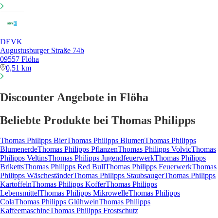
DEVK
Augustusburger Straße 74b
09557 Flöha
0,51 km
Discounter Angebote in Flöha
Beliebte Produkte bei Thomas Philipps
Thomas Philipps Bier
Thomas Philipps Blumen
Thomas Philipps
Blumenerde
Thomas Philipps Pflanzen
Thomas Philipps Volvic
Thomas
Philipps Veltins
Thomas Philipps Jugendfeuerwerk
Thomas Philipps
Briketts
Thomas Philipps Red Bull
Thomas Philipps Feuerwerk
Thomas
Philipps Wäscheständer
Thomas Philipps Staubsauger
Thomas Philipps
Kartoffeln
Thomas Philipps Koffer
Thomas Philipps
Lebensmittel
Thomas Philipps Mikrowelle
Thomas Philipps
Cola
Thomas Philipps Glühwein
Thomas Philipps
Kaffeemaschine
Thomas Philipps Frostschutz