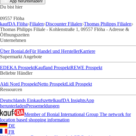
App herunterladen!
Du bist hier
09557 Flöha
kaufDA Flöha
Filialen
Discounter Filialen
Thomas Philipps Filialen
Thomas Philipps Filiale - Kohlenstraße 1, 09557 Flöha - Adresse &
Öffnungszeiten
Unternehmen
Über Bonial.de
Für Handel und Hersteller
Karriere
Supermarkt Angebote
EDEKA Prospekt
Kaufland Prospekt
REWE Prospekt
Beliebte Händler
Aldi Nord Prospekt
Netto Prospekt
Lidl Prospekt
Ressourcen
Deutschlands Einkaufszettel
kaufDA Insights
App
herunterladen
Pressemeldungen
Member of Bonial International Group
The network for
location based shopping information
DE
FR