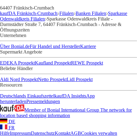
64407 Fränkisch-Crumbach
kaufDA Fränkisch-Crumbach
Filialen
Banken Filialen
Sparkasse
Odenwaldkreis Filialen
Sparkasse Odenwaldkreis Filiale -
Darmstädter Straße 7, 64407 Fränkisch-Crumbach - Adresse &
Öffnungszeiten
Unternehmen
Über Bonial.de
Für Handel und Hersteller
Karriere
Supermarkt Angebote
EDEKA Prospekt
Kaufland Prospekt
REWE Prospekt
Beliebte Händler
Aldi Nord Prospekt
Netto Prospekt
Lidl Prospekt
Ressourcen
Deutschlands Einkaufszettel
kaufDA Insights
App
herunterladen
Pressemeldungen
Member of Bonial International Group
The network for
location based shopping information
DE
FR
Hilfe
Impressum
Datenschutz
Kontakt
AGB
Cookies verwalten