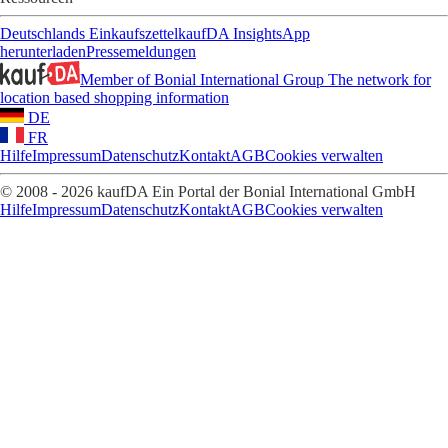
Deutschlands Einkaufszettel
kaufDA Insights
App
herunterladen
Pressemeldungen
Member of Bonial International Group
The network for
location based shopping information
DE
FR
Hilfe
Impressum
Datenschutz
Kontakt
AGB
Cookies verwalten
© 2008 - 2026 kaufDA Ein Portal der Bonial International GmbH
Hilfe
Impressum
Datenschutz
Kontakt
AGB
Cookies verwalten