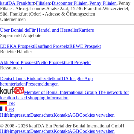
kaufDA Frankfurt
Filialen
Discounter Filialen
Penny Filialen
Penny
Filiale - Alexej-Leonow-Straße 2a-d, 15236 Frankfurt-Winzerviertel,
Süd, Frankfurt (Oder) - Adresse & Öffnungszeiten
Unternehmen
Über Bonial.de
Für Handel und Hersteller
Karriere
Supermarkt Angebote
EDEKA Prospekt
Kaufland Prospekt
REWE Prospekt
Beliebte Händler
Aldi Nord Prospekt
Netto Prospekt
Lidl Prospekt
Ressourcen
Deutschlands Einkaufszettel
kaufDA Insights
App
herunterladen
Pressemeldungen
Member of Bonial International Group
The network for
location based shopping information
DE
FR
Hilfe
Impressum
Datenschutz
Kontakt
AGB
Cookies verwalten
© 2008 - 2026 kaufDA Ein Portal der Bonial International GmbH
Hilfe
Impressum
Datenschutz
Kontakt
AGB
Cookies verwalten