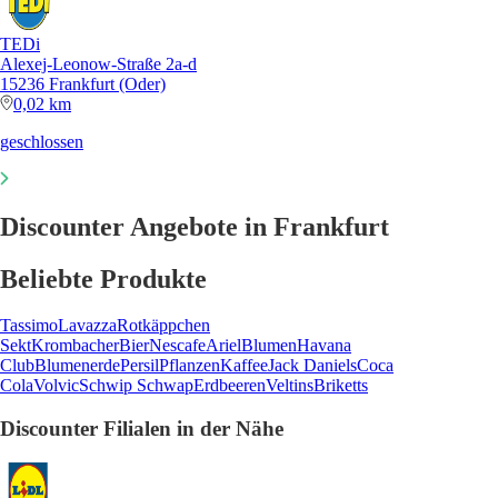
TEDi
Alexej-Leonow-Straße 2a-d
15236 Frankfurt (Oder)
0,02 km
geschlossen
Discounter Angebote in Frankfurt
Beliebte Produkte
Tassimo
Lavazza
Rotkäppchen
Sekt
Krombacher
Bier
Nescafe
Ariel
Blumen
Havana
Club
Blumenerde
Persil
Pflanzen
Kaffee
Jack Daniels
Coca
Cola
Volvic
Schwip Schwap
Erdbeeren
Veltins
Briketts
Discounter Filialen in der Nähe