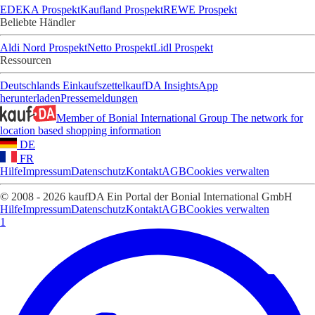
EDEKA Prospekt
Kaufland Prospekt
REWE Prospekt
Beliebte Händler
Aldi Nord Prospekt
Netto Prospekt
Lidl Prospekt
Ressourcen
Deutschlands Einkaufszettel
kaufDA Insights
App
herunterladen
Pressemeldungen
Member of Bonial International Group
The network for
location based shopping information
DE
FR
Hilfe
Impressum
Datenschutz
Kontakt
AGB
Cookies verwalten
© 2008 - 2026 kaufDA Ein Portal der Bonial International GmbH
Hilfe
Impressum
Datenschutz
Kontakt
AGB
Cookies verwalten
1