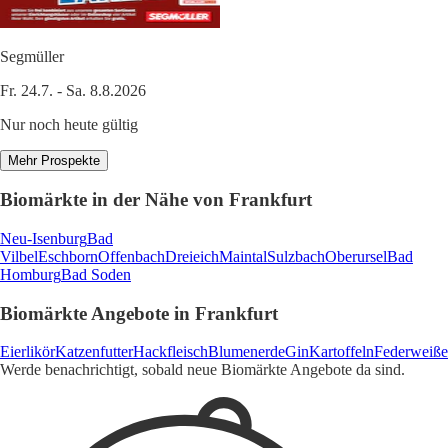
Segmüller
Fr. 24.7. - Sa. 8.8.2026
Nur noch heute gültig
Mehr Prospekte
Biomärkte in der Nähe von Frankfurt
Neu-Isenburg
Bad
Vilbel
Eschborn
Offenbach
Dreieich
Maintal
Sulzbach
Oberursel
Bad
Homburg
Bad Soden
Biomärkte Angebote in Frankfurt
Eierlikör
Katzenfutter
Hackfleisch
Blumenerde
Gin
Kartoffeln
Federweiße
Werde benachrichtigt, sobald neue Biomärkte Angebote da sind.
1