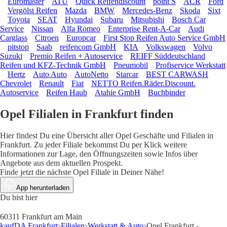
Euromaster
ATU
Quick Reifendiscount
point S
ACR
Ford
Vergölst Reifen
Mazda
BMW
Mercedes-Benz
Skoda
Sixt
Toyota
SEAT
Hyundai
Subaru
Mitsubishi
Bosch Car
Service
Nissan
Alfa Romeo
Enterprise Rent-A-Car
Audi
Carglass
Citroen
Europcar
First Stop Reifen Auto Service GmbH
pitstop
Saab
reifencom GmbH
KIA
Volkswagen
Volvo
Suzuki
Premio Reifen + Autoservice
REIFF Süddeutschland
Reifen und KFZ-Technik GmbH
Pneumobil
Profiservice Werkstatt
Hertz
Auto Auto
AutoNetto
Starcar
BEST CARWASH
Chevrolet
Renault
Fiat
NETTO Reifen.Räder.Discount.
Autoservice
Reifen Haub
Atahie GmbH
Buchbinder
Opel Filialen in Frankfurt finden
Hier findest Du eine Übersicht aller Opel Geschäfte und Filialen in
Frankfurt. Zu jeder Filiale bekommst Du per Klick weitere
Informationen zur Lage, den Öffnungszeiten sowie Infos über
Angebote aus dem aktuellen Prospekt.
Finde jetzt die nächste Opel Filiale in Deiner Nähe!
App herunterladen
Du bist hier
60311 Frankfurt am Main
kaufDA Frankfurt
Filialen
Werkstatt & Auto
Opel Frankfurt -