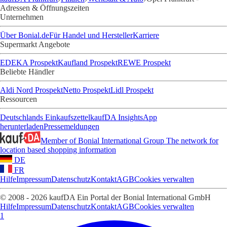
Adressen & Öffnungszeiten
Unternehmen
Über Bonial.de
Für Handel und Hersteller
Karriere
Supermarkt Angebote
EDEKA Prospekt
Kaufland Prospekt
REWE Prospekt
Beliebte Händler
Aldi Nord Prospekt
Netto Prospekt
Lidl Prospekt
Ressourcen
Deutschlands Einkaufszettel
kaufDA Insights
App
herunterladen
Pressemeldungen
Member of Bonial International Group
The network for
location based shopping information
DE
FR
Hilfe
Impressum
Datenschutz
Kontakt
AGB
Cookies verwalten
© 2008 - 2026 kaufDA Ein Portal der Bonial International GmbH
Hilfe
Impressum
Datenschutz
Kontakt
AGB
Cookies verwalten
1