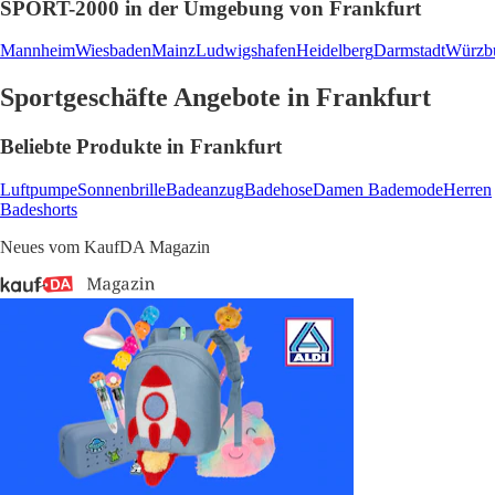
SPORT-2000 in der Umgebung von Frankfurt
Mannheim
Wiesbaden
Mainz
Ludwigshafen
Heidelberg
Darmstadt
Würzb
Sportgeschäfte Angebote in Frankfurt
Beliebte Produkte in Frankfurt
Luftpumpe
Sonnenbrille
Badeanzug
Badehose
Damen Bademode
Herren
Badeshorts
Neues vom KaufDA Magazin