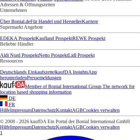
Adressen & Öffnungszeiten
Unternehmen
Über Bonial.de
Für Handel und Hersteller
Karriere
Supermarkt Angebote
EDEKA Prospekt
Kaufland Prospekt
REWE Prospekt
Beliebte Händler
Aldi Nord Prospekt
Netto Prospekt
Lidl Prospekt
Ressourcen
Deutschlands Einkaufszettel
kaufDA Insights
App
herunterladen
Pressemeldungen
Member of Bonial International Group
The network for
location based shopping information
DE
FR
Hilfe
Impressum
Datenschutz
Kontakt
AGB
Cookies verwalten
© 2008 - 2026 kaufDA Ein Portal der Bonial International GmbH
Hilfe
Impressum
Datenschutz
Kontakt
AGB
Cookies verwalten
1