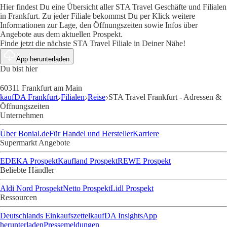
Hier findest Du eine Übersicht aller STA Travel Geschäfte und Filialen
in Frankfurt. Zu jeder Filiale bekommst Du per Klick weitere
Informationen zur Lage, den Öffnungszeiten sowie Infos über
Angebote aus dem aktuellen Prospekt.
Finde jetzt die nächste STA Travel Filiale in Deiner Nähe!
App herunterladen
Du bist hier
60311 Frankfurt am Main
kaufDA Frankfurt
Filialen
Reise
STA Travel Frankfurt - Adressen &
Öffnungszeiten
Unternehmen
Über Bonial.de
Für Handel und Hersteller
Karriere
Supermarkt Angebote
EDEKA Prospekt
Kaufland Prospekt
REWE Prospekt
Beliebte Händler
Aldi Nord Prospekt
Netto Prospekt
Lidl Prospekt
Ressourcen
Deutschlands Einkaufszettel
kaufDA Insights
App
herunterladen
Pressemeldungen