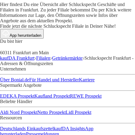
Hier findest Du eine Übersicht aller Schluckspecht Geschäfte und
Filialen in Frankfurt. Zu jeder Filiale bekommst Du per Klick weitere
Informationen zur Lage, den Öffnungszeiten sowie Infos über
Angebote aus dem aktuellen Prospekt.
Finde jetzt die nächste Schluckspecht Filiale in Deiner Nähe!
App herunterladen
Du bist hier
60311 Frankfurt am Main
kaufDA Frankfurt
Filialen
Getränkemärkte
Schluckspecht Frankfurt -
Adressen & Öffnungszeiten
Unternehmen
Über Bonial.de
Für Handel und Hersteller
Karriere
Supermarkt Angebote
EDEKA Prospekt
Kaufland Prospekt
REWE Prospekt
Beliebte Händler
Aldi Nord Prospekt
Netto Prospekt
Lidl Prospekt
Ressourcen
Deutschlands Einkaufszettel
kaufDA Insights
App
herunterladen
Pressemeldungen