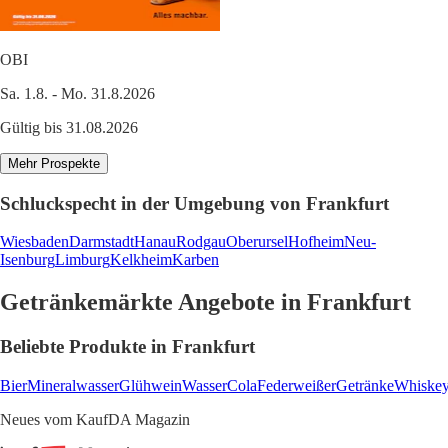
OBI
Sa. 1.8. - Mo. 31.8.2026
Gültig bis 31.08.2026
Mehr Prospekte
Schluckspecht in der Umgebung von Frankfurt
Wiesbaden
Darmstadt
Hanau
Rodgau
Oberursel
Hofheim
Neu-
Isenburg
Limburg
Kelkheim
Karben
Getränkemärkte Angebote in Frankfurt
Beliebte Produkte in Frankfurt
Bier
Mineralwasser
Glühwein
Wasser
Cola
Federweißer
Getränke
Whiske
Neues vom KaufDA Magazin