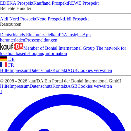
EDEKA Prospekt
Kaufland Prospekt
REWE Prospekt
Beliebte Händler
Aldi Nord Prospekt
Netto Prospekt
Lidl Prospekt
Ressourcen
Deutschlands Einkaufszettel
kaufDA Insights
App
herunterladen
Pressemeldungen
Member of Bonial International Group
The network for
location based shopping information
DE
FR
Hilfe
Impressum
Datenschutz
Kontakt
AGB
Cookies verwalten
© 2008 - 2026 kaufDA Ein Portal der Bonial International GmbH
Hilfe
Impressum
Datenschutz
Kontakt
AGB
Cookies verwalten
1