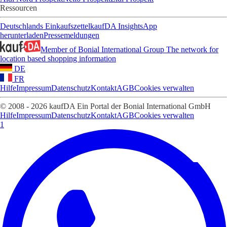
Ressourcen
Deutschlands Einkaufszettel
kaufDA Insights
App
herunterladen
Pressemeldungen
Member of Bonial International Group
The network for
location based shopping information
DE
FR
Hilfe
Impressum
Datenschutz
Kontakt
AGB
Cookies verwalten
© 2008 - 2026 kaufDA Ein Portal der Bonial International GmbH
Hilfe
Impressum
Datenschutz
Kontakt
AGB
Cookies verwalten
1