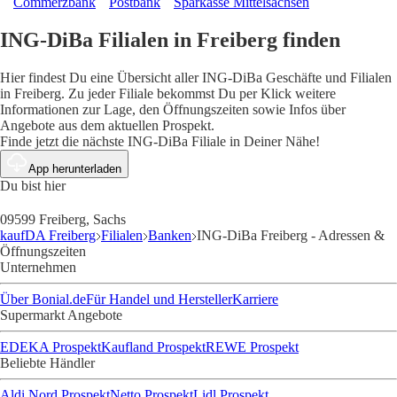
Commerzbank
Postbank
Sparkasse Mittelsachsen
ING-DiBa Filialen in Freiberg finden
Hier findest Du eine Übersicht aller ING-DiBa Geschäfte und Filialen
in Freiberg. Zu jeder Filiale bekommst Du per Klick weitere
Informationen zur Lage, den Öffnungszeiten sowie Infos über
Angebote aus dem aktuellen Prospekt.
Finde jetzt die nächste ING-DiBa Filiale in Deiner Nähe!
App herunterladen
Du bist hier
09599 Freiberg, Sachs
kaufDA Freiberg
Filialen
Banken
ING-DiBa Freiberg - Adressen &
Öffnungszeiten
Unternehmen
Über Bonial.de
Für Handel und Hersteller
Karriere
Supermarkt Angebote
EDEKA Prospekt
Kaufland Prospekt
REWE Prospekt
Beliebte Händler
Aldi Nord Prospekt
Netto Prospekt
Lidl Prospekt