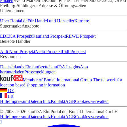
Filialen
Netto Marken-Discount Filiale - Lehener Straße 23-25, 79106
Freiburg-Stühlinger - Adresse & Öffnungszeiten
Unternehmen
Über Bonial.de
Für Handel und Hersteller
Karriere
Supermarkt Angebote
EDEKA Prospekt
Kaufland Prospekt
REWE Prospekt
Beliebte Händler
Aldi Nord Prospekt
Netto Prospekt
Lidl Prospekt
Ressourcen
Deutschlands Einkaufszettel
kaufDA Insights
App
herunterladen
Pressemeldungen
Member of Bonial International Group
The network for
location based shopping information
DE
FR
Hilfe
Impressum
Datenschutz
Kontakt
AGB
Cookies verwalten
© 2008 - 2026 kaufDA Ein Portal der Bonial International GmbH
Hilfe
Impressum
Datenschutz
Kontakt
AGB
Cookies verwalten
1