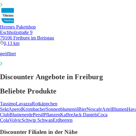
Hermes Paketshop
Eschholzstraße 9
79106 Freiburg im Breisgau
0,13 km
geöffnet
Discounter Angebote in Freiburg
Beliebte Produkte
Tassimo
Lavazza
Rotkäppchen
Sekt
Aperol
Krombacher
Sonnenblumenöl
Bier
Nescafe
Ariel
Blumen
Hav
Club
Blumenerde
Persil
Pflanzen
Kaffee
Jack Daniels
Coca
Cola
Volvic
Schwip Schwap
Erdbeeren
Discounter Filialen in der Nähe