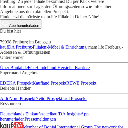
Freiburg. Zu jeder Filiale bekommst Du per Klick weitere
Informationen zur Lage, den Öffnungszeiten sowie Infos über
Angebote aus dem aktuellen Prospekt.
Finde jetzt die nächste mam life Filiale in Deiner Nähe!
App herunterladen
Du bist hier
79098 Freiburg im Breisgau
kaufDA Freiburg
Filialen
Möbel & Einrichtung
mam life Freiburg -
Adressen & Öffnungszeiten
Unternehmen
Über Bonial.de
Für Handel und Hersteller
Karriere
Supermarkt Angebote
EDEKA Prospekt
Kaufland Prospekt
REWE Prospekt
Beliebte Händler
Aldi Nord Prospekt
Netto Prospekt
Lidl Prospekt
Ressourcen
Deutschlands Einkaufszettel
kaufDA Insights
App
herunterladen
Pressemeldungen
Member of Bonial International Group
The network for