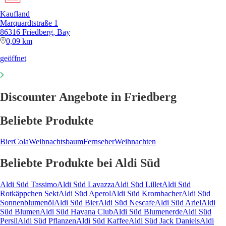
Kaufland
Marquardtstraße 1
86316 Friedberg, Bay
0,09 km
geöffnet
Discounter Angebote in Friedberg
Beliebte Produkte
Bier
Cola
Weihnachtsbaum
Fernseher
Weihnachten
Beliebte Produkte bei Aldi Süd
Aldi Süd Tassimo
Aldi Süd Lavazza
Aldi Süd Lillet
Aldi Süd
Rotkäppchen Sekt
Aldi Süd Aperol
Aldi Süd Krombacher
Aldi Süd
Sonnenblumenöl
Aldi Süd Bier
Aldi Süd Nescafe
Aldi Süd Ariel
Aldi
Süd Blumen
Aldi Süd Havana Club
Aldi Süd Blumenerde
Aldi Süd
Persil
Aldi Süd Pflanzen
Aldi Süd Kaffee
Aldi Süd Jack Daniels
Aldi