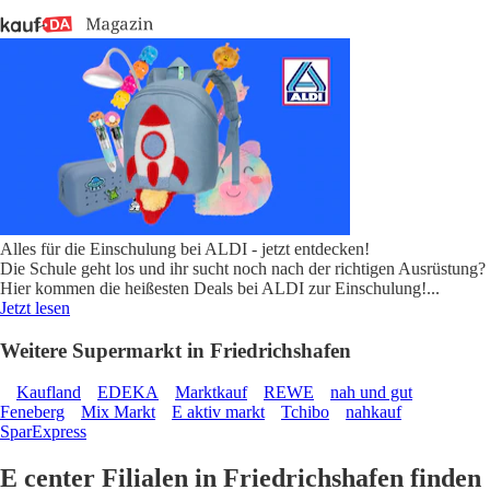
Alles für die Einschulung bei ALDI - jetzt entdecken!
Die Schule geht los und ihr sucht noch nach der richtigen Ausrüstung?
Hier kommen die heißesten Deals bei ALDI zur Einschulung!
...
Jetzt lesen
Weitere Supermarkt in Friedrichshafen
Kaufland
EDEKA
Marktkauf
REWE
nah und gut
Feneberg
Mix Markt
E aktiv markt
Tchibo
nahkauf
SparExpress
E center Filialen in Friedrichshafen finden