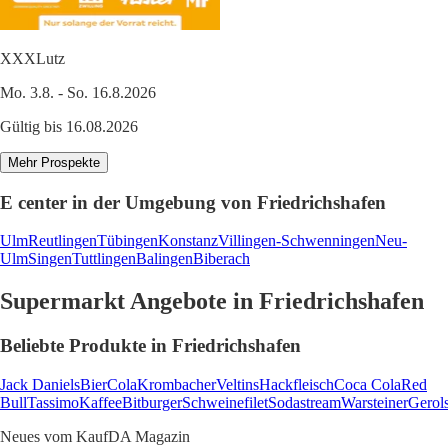
XXXLutz
Mo. 3.8. - So. 16.8.2026
Gültig bis 16.08.2026
Mehr Prospekte
E center in der Umgebung von Friedrichshafen
Ulm
Reutlingen
Tübingen
Konstanz
Villingen-Schwenningen
Neu-
Ulm
Singen
Tuttlingen
Balingen
Biberach
Supermarkt Angebote in Friedrichshafen
Beliebte Produkte in Friedrichshafen
Jack Daniels
Bier
Cola
Krombacher
Veltins
Hackfleisch
Coca Cola
Red
Bull
Tassimo
Kaffee
Bitburger
Schweinefilet
Sodastream
Warsteiner
Gerols
Neues vom KaufDA Magazin