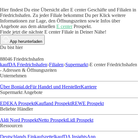
Hier findest Du eine Übersicht aller E center Geschäfte und Filialen in
Friedrichshafen. Zu jeder Filiale bekommst Du per Klick weitere
Informationen zur Lage, den Öffnungszeiten sowie Infos über
Angebote aus dem aktuellen
E center
Prospekt.
Finde jetzt die nächste E center Filiale in Deiner Nähe!
App herunterladen
Du bist hier
88046 Friedrichshafen
kaufDA Friedrichshafen
Filialen
Supermarkt
E center Friedrichshafen
- Adressen & Öffnungszeiten
Unternehmen
Über Bonial.de
Für Handel und Hersteller
Karriere
Supermarkt Angebote
EDEKA Prospekt
Kaufland Prospekt
REWE Prospekt
Beliebte Händler
Aldi Nord Prospekt
Netto Prospekt
Lidl Prospekt
Ressourcen
Deutschlands Einkaufszettel
kaufDA Insights
App