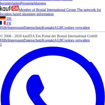
herunterladen
Pressemeldungen
Member of Bonial International Group
The network for
location based shopping information
DE
FR
Hilfe
Impressum
Datenschutz
Kontakt
AGB
Cookies verwalten
© 2008 - 2026 kaufDA Ein Portal der Bonial International GmbH
Hilfe
Impressum
Datenschutz
Kontakt
AGB
Cookies verwalten
1