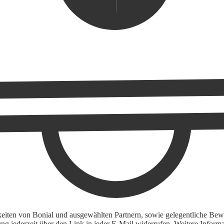
keiten von Bonial und ausgewählten Partnern, sowie gelegentliche Bewe
igung jederzeit über den Link in jeder E-Mail widerrufen. Weitere Inf