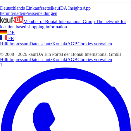
Deutschlands Einkaufszettel
kaufDA Insights
App
herunterladen
Pressemeldungen
Member of Bonial International Group
The network for
location based shopping information
DE
FR
Hilfe
Impressum
Datenschutz
Kontakt
AGB
Cookies verwalten
© 2008 - 2026 kaufDA Ein Portal der Bonial International GmbH
Hilfe
Impressum
Datenschutz
Kontakt
AGB
Cookies verwalten
1