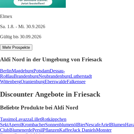
Elmex
Sa. 1.8. - Mi. 30.9.2026
Gültig bis 30.09.2026
Mehr Prospekte
Aldi Nord in der Umgebung von Friesack
Berlin
Magdeburg
Potsdam
Dessau-
Roßlau
Brandenburg
Neubrandenburg
Lutherstadt
Wittenberg
Oranienburg
Eberswalde
Falkensee
Discounter Angebote in Friesack
Beliebte Produkte bei Aldi Nord
Tassimo
Lavazza
Lillet
Rotkäppchen
Sekt
Aperol
Krombacher
Sonnenblumenöl
Bier
Nescafe
Ariel
Blumen
Hav
Club
Blumenerde
Persil
Pflanzen
Kaffee
Jack Daniels
Monster