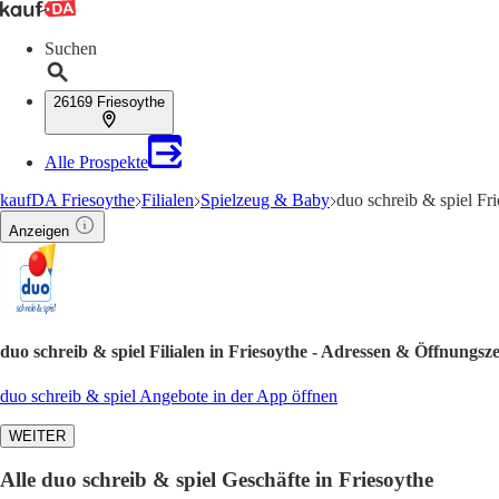
Suchen
26169 Friesoythe
Alle Prospekte
kaufDA Friesoythe
Filialen
Spielzeug & Baby
duo schreib & spiel Fr
Anzeigen
duo schreib & spiel Filialen in Friesoythe - Adressen & Öffnungsze
duo schreib & spiel Angebote in der App öffnen
WEITER
Alle duo schreib & spiel Geschäfte in Friesoythe