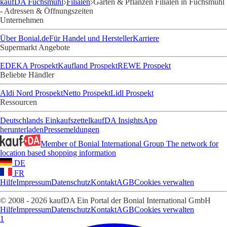
kaufDA Fuchsmühl
Filialen
Garten & Pflanzen Filialen in Fuchsmühl
- Adressen & Öffnungszeiten
Unternehmen
Über Bonial.de
Für Handel und Hersteller
Karriere
Supermarkt Angebote
EDEKA Prospekt
Kaufland Prospekt
REWE Prospekt
Beliebte Händler
Aldi Nord Prospekt
Netto Prospekt
Lidl Prospekt
Ressourcen
Deutschlands Einkaufszettel
kaufDA Insights
App
herunterladen
Pressemeldungen
Member of Bonial International Group
The network for
location based shopping information
DE
FR
Hilfe
Impressum
Datenschutz
Kontakt
AGB
Cookies verwalten
© 2008 - 2026 kaufDA Ein Portal der Bonial International GmbH
Hilfe
Impressum
Datenschutz
Kontakt
AGB
Cookies verwalten
1