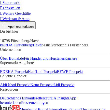
Supermarkt
Tankstellen
Weitere Geschäfte
Werkstatt & Auto
App herunterladen
Du bist hier
16798 Fürstenberg/Havel
kaufDA Fürstenberg/Havel
Filialverzeichnis Fürstenberg
Unternehmen
Über Bonial.de
Für Handel und Hersteller
Karriere
Supermarkt Angebote
EDEKA Prospekt
Kaufland Prospekt
REWE Prospekt
Beliebte Händler
Aldi Nord Prospekt
Netto Prospekt
Lidl Prospekt
Ressourcen
Deutschlands Einkaufszettel
kaufDA Insights
App
herunterladen
Pressemeldungen
Member of Bonial International Group
The network for