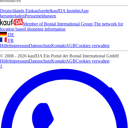
Ressourcen
Deutschlands Einkaufszettel
kaufDA Insights
App
herunterladen
Pressemeldungen
Member of Bonial International Group
The network for
location based shopping information
DE
FR
Hilfe
Impressum
Datenschutz
Kontakt
AGB
Cookies verwalten
© 2008 - 2026 kaufDA Ein Portal der Bonial International GmbH
Hilfe
Impressum
Datenschutz
Kontakt
AGB
Cookies verwalten
1