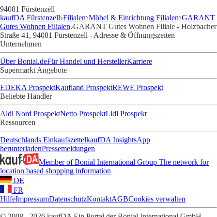
94081 Fürstenzell
kaufDA Fürstenzell
Filialen
Möbel & Einrichtung Filialen
GARANT
Gutes Wohnen Filialen
GARANT Gutes Wohnen Filiale - Holzbacher
Straße 41, 94081 Fürstenzell - Adresse & Öffnungszeiten
Unternehmen
Über Bonial.de
Für Handel und Hersteller
Karriere
Supermarkt Angebote
EDEKA Prospekt
Kaufland Prospekt
REWE Prospekt
Beliebte Händler
Aldi Nord Prospekt
Netto Prospekt
Lidl Prospekt
Ressourcen
Deutschlands Einkaufszettel
kaufDA Insights
App
herunterladen
Pressemeldungen
Member of Bonial International Group
The network for
location based shopping information
DE
FR
Hilfe
Impressum
Datenschutz
Kontakt
AGB
Cookies verwalten
© 2008 - 2026 kaufDA Ein Portal der Bonial International GmbH