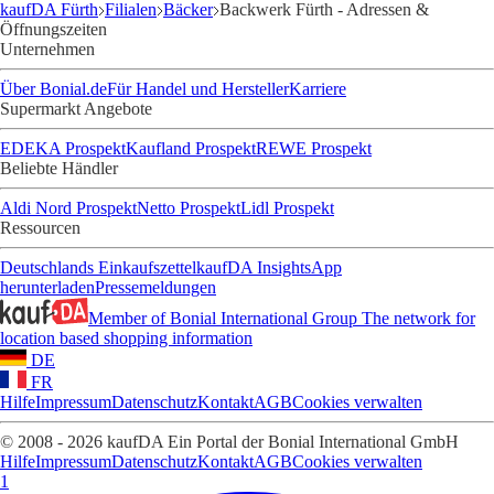
kaufDA Fürth
Filialen
Bäcker
Backwerk Fürth - Adressen &
Öffnungszeiten
Unternehmen
Über Bonial.de
Für Handel und Hersteller
Karriere
Supermarkt Angebote
EDEKA Prospekt
Kaufland Prospekt
REWE Prospekt
Beliebte Händler
Aldi Nord Prospekt
Netto Prospekt
Lidl Prospekt
Ressourcen
Deutschlands Einkaufszettel
kaufDA Insights
App
herunterladen
Pressemeldungen
Member of Bonial International Group
The network for
location based shopping information
DE
FR
Hilfe
Impressum
Datenschutz
Kontakt
AGB
Cookies verwalten
© 2008 - 2026 kaufDA Ein Portal der Bonial International GmbH
Hilfe
Impressum
Datenschutz
Kontakt
AGB
Cookies verwalten
1