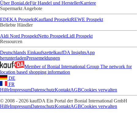
Über Bonial.de
Für Handel und Hersteller
Karriere
Supermarkt Angebote
EDEKA Prospekt
Kaufland Prospekt
REWE Prospekt
Beliebte Händler
Aldi Nord Prospekt
Netto Prospekt
Lidl Prospekt
Ressourcen
Deutschlands Einkaufszettel
kaufDA Insights
App
herunterladen
Pressemeldungen
Member of Bonial International Group
The network for
location based shopping information
DE
FR
Hilfe
Impressum
Datenschutz
Kontakt
AGB
Cookies verwalten
© 2008 - 2026 kaufDA Ein Portal der Bonial International GmbH
Hilfe
Impressum
Datenschutz
Kontakt
AGB
Cookies verwalten