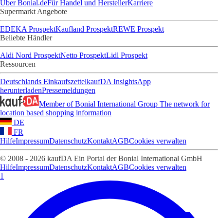
Über Bonial.de
Für Handel und Hersteller
Karriere
Supermarkt Angebote
EDEKA Prospekt
Kaufland Prospekt
REWE Prospekt
Beliebte Händler
Aldi Nord Prospekt
Netto Prospekt
Lidl Prospekt
Ressourcen
Deutschlands Einkaufszettel
kaufDA Insights
App
herunterladen
Pressemeldungen
Member of Bonial International Group
The network for
location based shopping information
DE
FR
Hilfe
Impressum
Datenschutz
Kontakt
AGB
Cookies verwalten
© 2008 - 2026 kaufDA Ein Portal der Bonial International GmbH
Hilfe
Impressum
Datenschutz
Kontakt
AGB
Cookies verwalten
1