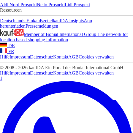
Aldi Nord Prospekt
Netto Prospekt
Lidl Prospekt
Ressourcen
Deutschlands Einkaufszettel
kaufDA Insights
App
herunterladen
Pressemeldungen
Member of Bonial International Group
The network for
location based shopping information
DE
FR
Hilfe
Impressum
Datenschutz
Kontakt
AGB
Cookies verwalten
© 2008 - 2026 kaufDA Ein Portal der Bonial International GmbH
Hilfe
Impressum
Datenschutz
Kontakt
AGB
Cookies verwalten
1