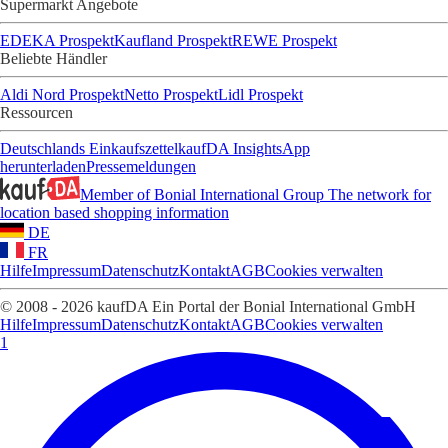
Supermarkt Angebote
EDEKA Prospekt
Kaufland Prospekt
REWE Prospekt
Beliebte Händler
Aldi Nord Prospekt
Netto Prospekt
Lidl Prospekt
Ressourcen
Deutschlands Einkaufszettel
kaufDA Insights
App
herunterladen
Pressemeldungen
Member of Bonial International Group
The network for
location based shopping information
DE
FR
Hilfe
Impressum
Datenschutz
Kontakt
AGB
Cookies verwalten
© 2008 - 2026 kaufDA Ein Portal der Bonial International GmbH
Hilfe
Impressum
Datenschutz
Kontakt
AGB
Cookies verwalten
1