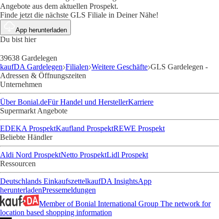
Angebote aus dem aktuellen Prospekt.
Finde jetzt die nächste GLS Filiale in Deiner Nähe!
App herunterladen
Du bist hier
39638 Gardelegen
kaufDA Gardelegen
Filialen
Weitere Geschäfte
GLS Gardelegen -
Adressen & Öffnungszeiten
Unternehmen
Über Bonial.de
Für Handel und Hersteller
Karriere
Supermarkt Angebote
EDEKA Prospekt
Kaufland Prospekt
REWE Prospekt
Beliebte Händler
Aldi Nord Prospekt
Netto Prospekt
Lidl Prospekt
Ressourcen
Deutschlands Einkaufszettel
kaufDA Insights
App
herunterladen
Pressemeldungen
Member of Bonial International Group
The network for
location based shopping information