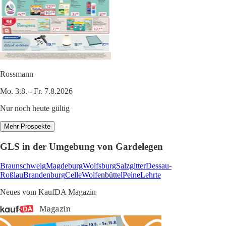
Rossmann
Mo. 3.8. - Fr. 7.8.2026
Nur noch heute gültig
Mehr Prospekte
GLS in der Umgebung von Gardelegen
Braunschweig
Magdeburg
Wolfsburg
Salzgitter
Dessau-
Roßlau
Brandenburg
Celle
Wolfenbüttel
Peine
Lehrte
Neues vom KaufDA Magazin