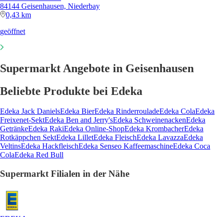
84144 Geisenhausen, Niederbay
0,43 km
geöffnet
Supermarkt Angebote in Geisenhausen
Beliebte Produkte bei Edeka
Edeka Jack Daniels
Edeka Bier
Edeka Rinderroulade
Edeka Cola
Edeka
Freixenet-Sekt
Edeka Ben and Jerry's
Edeka Schweinenacken
Edeka
Getränke
Edeka Raki
Edeka Online-Shop
Edeka Krombacher
Edeka
Rotkäppchen Sekt
Edeka Lillet
Edeka Fleisch
Edeka Lavazza
Edeka
Veltins
Edeka Hackfleisch
Edeka Senseo Kaffeemaschine
Edeka Coca
Cola
Edeka Red Bull
Supermarkt Filialen in der Nähe