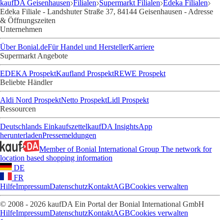
kaufDA Geisenhausen
Filialen
Supermarkt Filialen
Edeka Filialen
Edeka Filiale - Landshuter Straße 37, 84144 Geisenhausen - Adresse
& Öffnungszeiten
Unternehmen
Über Bonial.de
Für Handel und Hersteller
Karriere
Supermarkt Angebote
EDEKA Prospekt
Kaufland Prospekt
REWE Prospekt
Beliebte Händler
Aldi Nord Prospekt
Netto Prospekt
Lidl Prospekt
Ressourcen
Deutschlands Einkaufszettel
kaufDA Insights
App
herunterladen
Pressemeldungen
Member of Bonial International Group
The network for
location based shopping information
DE
FR
Hilfe
Impressum
Datenschutz
Kontakt
AGB
Cookies verwalten
© 2008 - 2026 kaufDA Ein Portal der Bonial International GmbH
Hilfe
Impressum
Datenschutz
Kontakt
AGB
Cookies verwalten